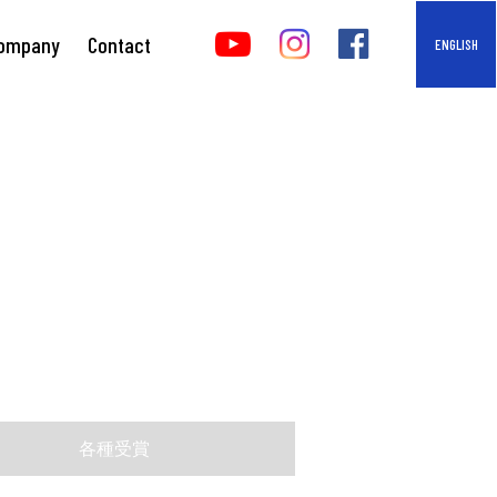
ompany
Contact
ENGLISH
各種受賞